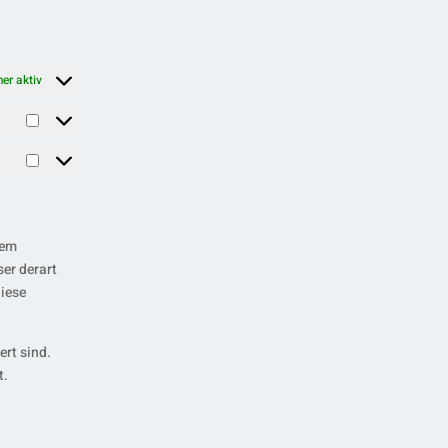
er aktiv
Statistiken
Marketing
dem
ser derart
diese
ert sind.
t.